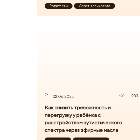
Родителям
Советы психолога
1 933
22.06.2025
Как снизить тревожность и
перегрузку у ребёнка с
расстройством аутистического
спектра через эфирные масла