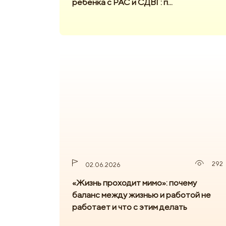
ребёнка с РАС и СДВГ: п...
292
02.06.2026
«Жизнь проходит мимо»: почему
баланс между жизнью и работой не
работает и что с этим делать