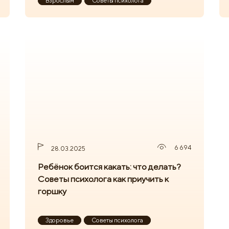
Взрослым
Советы психолога
6 694
28.03.2025
Ребёнок боится какать: что делать?
Советы психолога как приучить к
горшку
Здоровье
Советы психолога