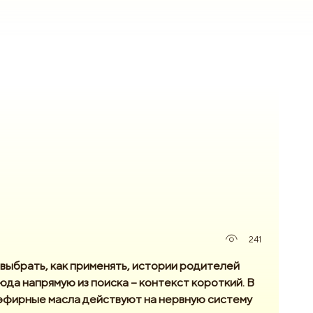
241
выбрать, как применять, истории родителей
сюда напрямую из поиска – контекст короткий. В
 эфирные масла действуют на нервную систему