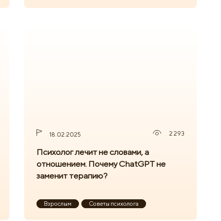
2 293
18.02.2025
Психолог лечит не словами, а
отношением. Почему ChatGPT не
заменит терапию?
Взрослым
Советы психолога